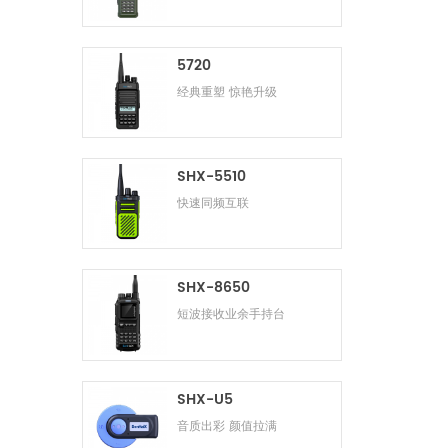
5720
经典重塑 惊艳升级
SHX-5510
快速同频互联
SHX-8650
短波接收业余手持台
SHX-U5
音质出彩 颜值拉满