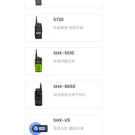
5720
经典重塑 惊艳升级
SHX-5510
快速同频互联
SHX-8650
短波接收业余手持台
SHX-U5
音质出彩 颜值拉满