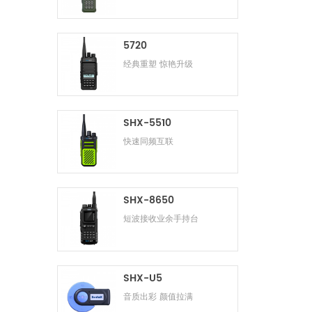
5720
经典重塑 惊艳升级
SHX-5510
快速同频互联
SHX-8650
短波接收业余手持台
SHX-U5
音质出彩 颜值拉满