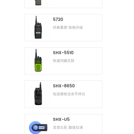
5720
经典重塑 惊艳升级
SHX-5510
快速同频互联
SHX-8650
短波接收业余手持台
SHX-U5
音质出彩 颜值拉满