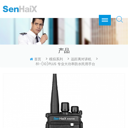
产品
>
>
>
首页
模拟系列
远距离对讲机
81-(10)PLUS 专业大功率防水民用手台