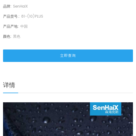
品牌:
SenHaiX
产品货号.:
81-(10)PLUS
产品产地:
中国
颜色:
黑色
立即查询
详情