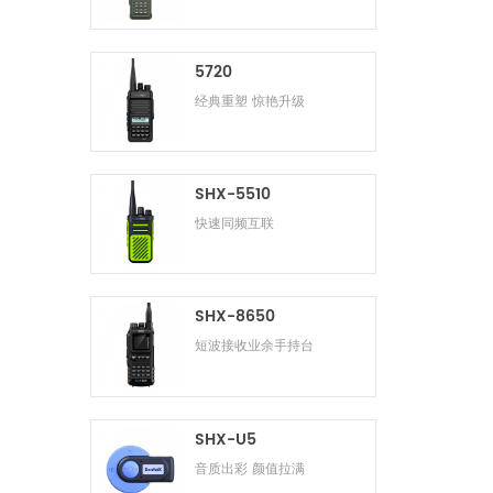
5720
经典重塑 惊艳升级
SHX-5510
快速同频互联
SHX-8650
短波接收业余手持台
SHX-U5
音质出彩 颜值拉满