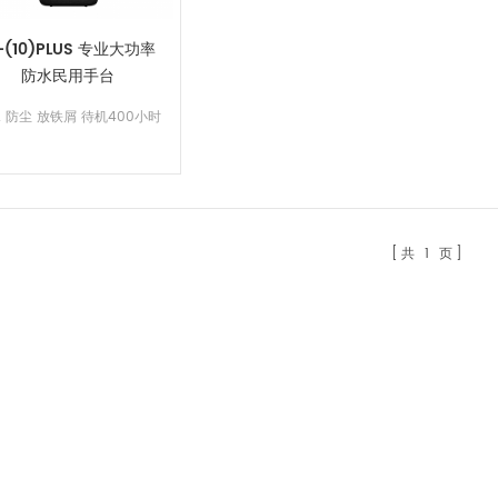
1-(10)PLUS 专业大功率
防水民用手台
 防尘 放铁屑 待机400小时
共
1
页