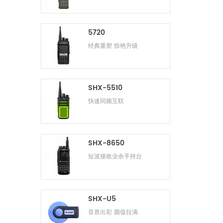
5720
经典重塑 惊艳升级
SHX-5510
快速同频互联
SHX-8650
短波接收业余手持台
SHX-U5
音质出彩 颜值拉满