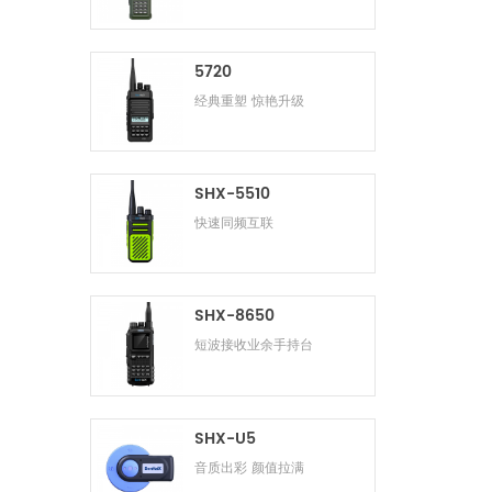
5720
经典重塑 惊艳升级
SHX-5510
快速同频互联
SHX-8650
短波接收业余手持台
SHX-U5
音质出彩 颜值拉满