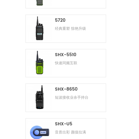
5720
经典重塑 惊艳升级
SHX-5510
快速同频互联
SHX-8650
短波接收业余手持台
SHX-U5
音质出彩 颜值拉满