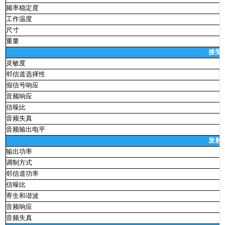
频率稳定度
工作温度
尺寸
重量
接受
灵敏度
邻信道选择性
假信号响应
音频响应
8
信噪比
音频失真
音频输出电平
发射
输出功率
调制方式
1
邻信道功率
信噪比
寄生和谐波
音频响应
音频失真