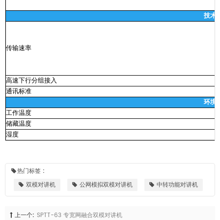
技术
G
传输速率
E
高速下行分组接入
通讯标准
环境
工作温度
储藏温度
湿度
热门标签 :
双模对讲机
公网模拟双模对讲机
中转功能对讲机
上一个:
SPTT-63 专宽网融合双模对讲机