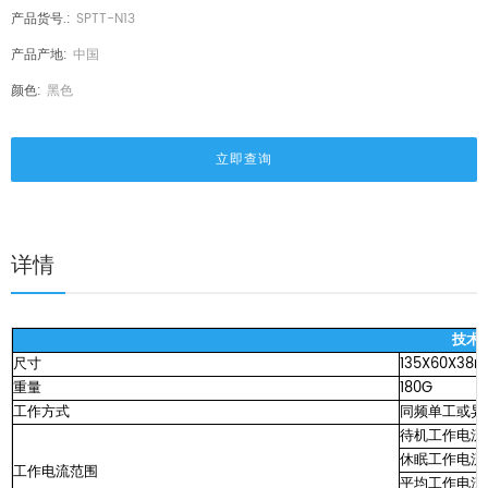
产品货号.:
SPTT-N13
产品产地:
中国
颜色:
黑色
立即查询
详情
技术
尺寸
135X60X38
重量
180G
工作方式
同频单工或异
待机工作电流：
休眠工作电流：
工作电流范围
平均工作电流：