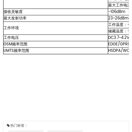
最大工作电流：
接收灵敏度
-106dBm
最大发射功率
23~26dBm
工作温度：-2
工作环境
储藏温度：-4
工作电压
DC3.7~4.2V
GSM频率范围
EDGE/GPRS
UMTS频率范围
HSDPA/WCD
热门标签 :