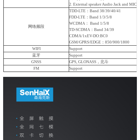
2. External speaker Audio Jack and MIC
TDD-LTE：Band 38/39/40/41
FDD-LTE：Band 1/3/5/8
WCDMA： Band 1/5/8
网络频段
TD-SCDMA：Band 34/39
CDMA/1xEV-DO:BC0
GSM/GPRS/EDGE：850/900/1800
WIFI
Support
蓝牙
Support
GNSS
GPS, GLONASS，北斗
FM
Support