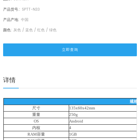
产品货号.:
SPTT-N33
产品产地:
中国
颜色:
灰色 / 蓝色 / 红色 / 绿色
立即查询
详情
规格
尺寸
135x60x42mm
重量
250g
OS
Android
内核
4
RAM容量
1GB