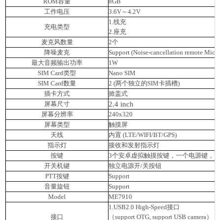
ROM容量
8GB
工作电压
3.6V～4.2V
1.线充
充电类型
2.座充
麦克风数量
2个
降噪麦克
Support (Noise-cancellation remote Mic)
最大音频输出功率
1W
SIM Card类型
Nano SIM
SIM Card数量
2 (两个独立的SIM卡插槽)
插卡方式
掀盖式
屏幕尺寸
2.4 inch
屏幕分辨率
240x320
屏幕类型
触摸屏
天线
内置 (LTE/WIFI/BT/GPS)
指示灯
接收和发射指示灯
按键
3个安卓虚拟触摸按键，一个电源键，一
开关机键
独立电源开/关按钮
PTT按键
Support
音量旋钮
Support
Model
ME7910
1.USB2.0 High-Speed接口
接口
（support OTG, support USB camera）