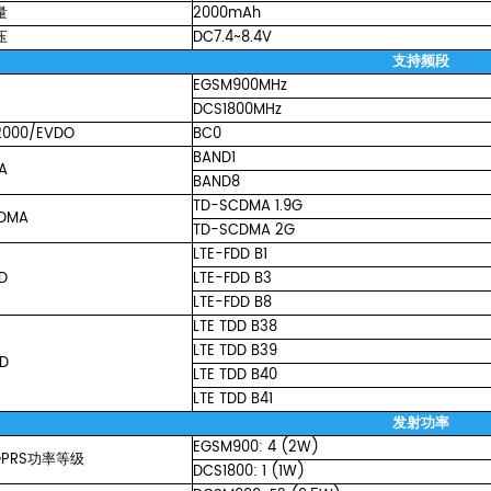
量
2000mAh
压
DC7.4~8.4V
支持频段
EGSM900MHz
DCS1800MHz
000/EVDO
BC0
BAND1
A
BAND8
TD-SCDMA
1.9G
DMA
TD-SCDMA
2G
LTE-FDD
B1
D
LTE-FDD
B3
LTE-FDD
B8
LTE
TDD
B38
LTE
TDD
B39
DD
LTE
TDD
B40
LTE
TDD
B41
发射功率
EGSM900:
4
(2W)
GPRS功率等级
DCS1800:
1
(1W)