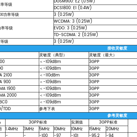
DGSM900:
E2
(0.5W)
功率等级
DCS1800:
E1
(0.4W)
1X功率等级
3
(0.25W)
WCDMA:
3
(0.25W)
功率等级
EVDO:
3
(0.25W)
TD-SCDMA:
2
(0.25W)
率等级
3
(0.25W)
接收灵敏度
灵敏度（典型）
灵敏度（最大）
00
＜-109dBm
3GPP
00
＜-109dBm
3GPP
A
2100
＜-110dBm
3GPP
A
900
＜-109dBm
3GPP
MA
1900
＜-109dBm
3GPP
MA
2000
＜-109dBm
3GPP
BC0
＜-109dBm
3GPP
D/TDD
参考下表
3GPP
参考灵敏度
A
3GPP标准
实测值
3GPP标准
号
1.4MHz
3MHz
5MHz
10MHz
10MHz
15MHz
20MHz
-
-
-100
-97
-101
-95.2
-94