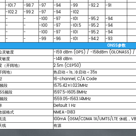
-101.7
-98.7
-97
-94
-99
-92.2
-91
-102.2
-99.2
-97
-94
-102
-
-
-100
-97
-101
-95.2
-94
-
-
-100
-97
-101.5
-95.2
-94
-
-
-100
-97
-101
-95.2
-94
-
-
-99
-96
-101
-94.2
-93
GNSS参数
位灵敏度
-159
dBm
(GPS)
/
-158dBm
(GLONASS)
/
灵敏度
-148
dBm
度（开阔地）
2.5m
(CEP50)
（开阔地）
热启动＜1s,
冷启动＜35s
型
16-channel,
C/A
Code
频段
1575.42±1.023MHz
ASS频段
1597.5~1605.8MHz
u频段
1559.05~1563.14MHz
率
Default
1
Hz
数据格式
NMEA-0183
耗流
100mA
(GSM/CDMA
1X/UMTS/LTE
休眠，VB
天线
有源