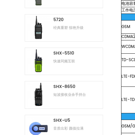
电池容
工作电
5720
GSM
经典重塑 惊艳升级
CDMA2
WCDM
SHX-5510
TD-SC
快速同频互联
LTE-FD
SHX-8650
短波接收业余手持台
LTE-T
SHX-U5
GSM/
音质出彩 颜值拉满