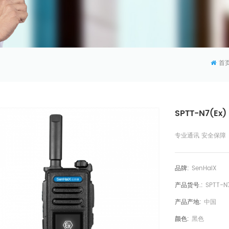
首
SPTT-N7(E
专业通讯 安全保障
品牌:
SenHaiX
产品货号.:
SPTT-N
产品产地:
中国
颜色:
黑色