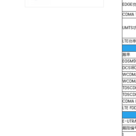
EDGE
CDMA
UMTS
LTE功
频率
EGSM9
DCS18
WCDM
WCDM
TDSCD
TDSCD
CDMA
LTE
FD
E-UTR
频段编
1