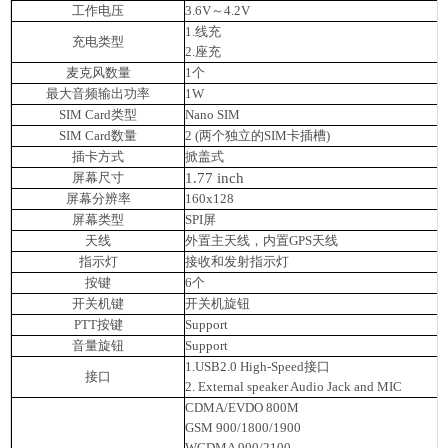
工作电压
3.6V～4.2V
1.线充
充电类型
2.座充
麦克风数量
1个
最大音频输出功率
1W
SIM Card类型
Nano SIM
SIM Card数量
2 (两个独立的SIM卡插槽)
插卡方式
掀盖式
屏幕尺寸
1.77 inch
屏幕分辨率
160x128
屏幕类型
SPI屏
天线
外置主天线，内置GPS天线
指示灯
接收和发射指示灯
按键
6个
开关机键
开关机旋钮
PTT按键
Support
音量旋钮
Support
1.USB2.0 High-Speed接口
接口
2. External speaker Audio Jack and MIC
CDMA/EVDO 800M
GSM 900/1800/1900
WCDMA 900/2100