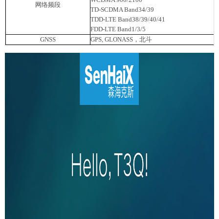
网络频段
TD-SCDMA Band34/39
TDD-LTE Band38/39/40/41
FDD-LTE Band1/3/5
GNSS
GPS, GLONASS，北斗