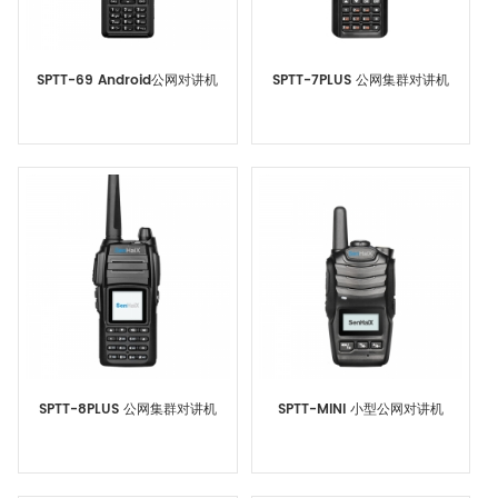
SPTT-69 Android公网对讲机
SPTT-7PLUS 公网集群对讲机
SPTT-8PLUS 公网集群对讲机
SPTT-MINI 小型公网对讲机