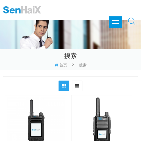
搜索
>
首页
搜索