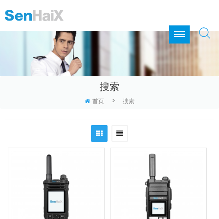
搜索
>
首页
搜索