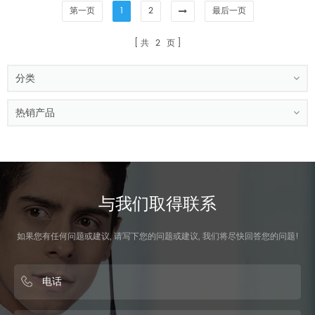
第一页
1
2
最后一页
共
2
页
分类
热销产品
与我们取得联系
如果您有任何问题或建议, 请写下您的问题或建议, 我们将尽快回答您的问题!