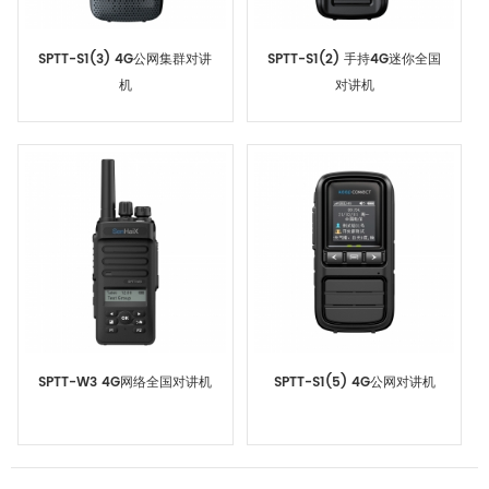
SPTT-S1(3) 4G公网集群对讲
SPTT-S1(2) 手持4G迷你全国
机
对讲机
SPTT-W3 4G网络全国对讲机
SPTT-S1(5) 4G公网对讲机