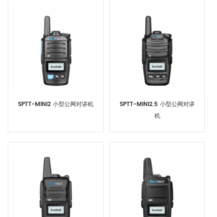
SPTT-MINI2 小型公网对讲机
SPTT-MINI2.5 小型公网对讲
机