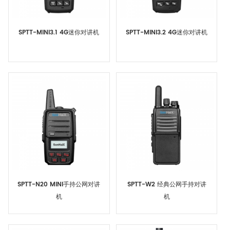
SPTT-MINI3.1 4G迷你对讲机
SPTT-MINI3.2 4G迷你对讲机
SPTT-N20 MINI手持公网对讲
SPTT-W2 经典公网手持对讲
机
机