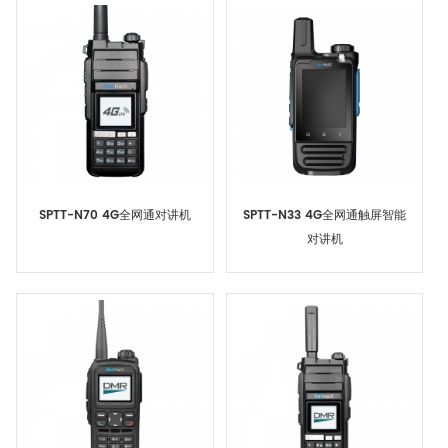
SPTT-N70 4G全网通对讲机
SPTT-N33 4G全网通触屏智能
对讲机