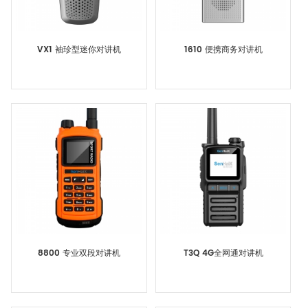
VX1 袖珍型迷你对讲机
1610 便携商务对讲机
8800 专业双段对讲机
T3Q 4G全网通对讲机