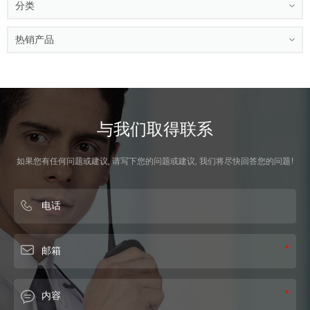
分类
热销产品
与我们取得联系
如果您有任何问题或建议, 请写下您的问题或建议, 我们将尽快回答您的问题!